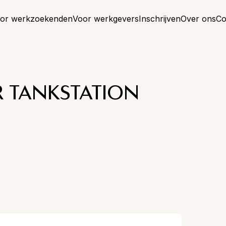
or werkzoekenden
Voor werkgevers
Inschrijven
Over ons
Co
 TANKSTATION