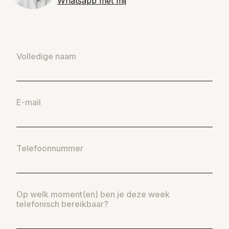
Whatsapp met mij
Volledige naam
E-mail
Telefoonnummer
Op welk moment(en) ben je deze week
telefonisch bereikbaar?