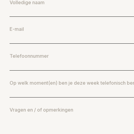
Volledige naam
E-mail
Telefoonnummer
Op welk moment(en) ben je deze week telefonisch be
Vragen en / of opmerkingen