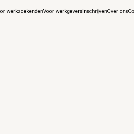
or werkzoekenden
Voor werkgevers
Inschrijven
Over ons
Co